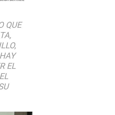
O QUE
TA,
LLO,
 HAY
R EL
EL
SU