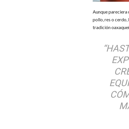
Aunque pareciera u
pollo, res o cerdo,
tradición oaxaque
“HAS
EXP
CR
EQU
CÓM
M