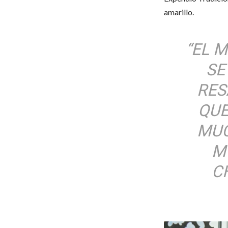
amarillo.
“EL 
SE
RES
QUE
MUC
M
C