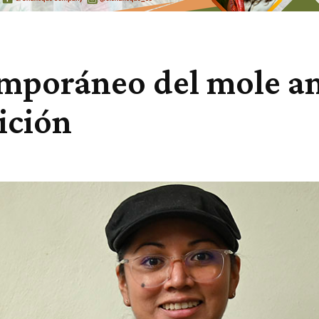
mporáneo del mole am
ición