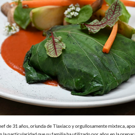
 chef de 31 años, oriunda de Tlaxiaco y orgullosamente mixteca, apor
 la particularidad que su familia ha utilizado por años en la prepa