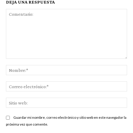
DEJA UNA RESPUESTA
Comentario:
No
Co
ele
Sit
we
Guardar mi nombre, correo electrónico y sitio web en este navegador la
próxima vez que comente.