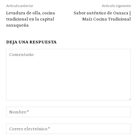
Artículo anterior
Artículo siguiente
Levadura de olla, cocina
Sabor auténtico de Oaxaca |
tradicional en la capital
Maíz Cocina Tradicional
oaxaqueña
DEJA UNA RESPUESTA
Comentario:
No
Co
ele