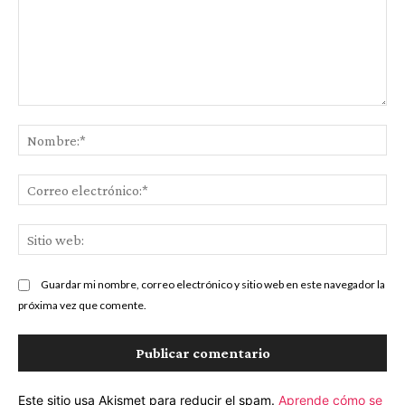
Comentario:
No
Co
ele
Sit
we
Guardar mi nombre, correo electrónico y sitio web en este navegador la
próxima vez que comente.
Este sitio usa Akismet para reducir el spam.
Aprende cómo se