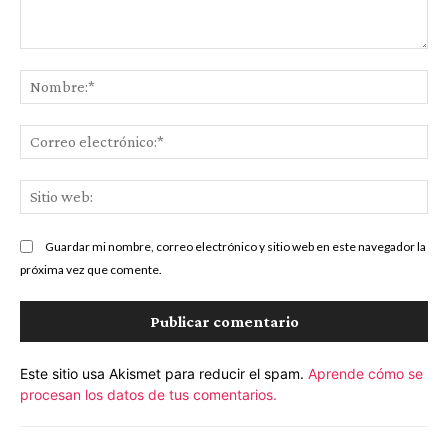
Comentario:
No
Co
ele
Sit
we
Guardar mi nombre, correo electrónico y sitio web en este navegador la
próxima vez que comente.
Este sitio usa Akismet para reducir el spam.
Aprende cómo se
procesan los datos de tus comentarios.