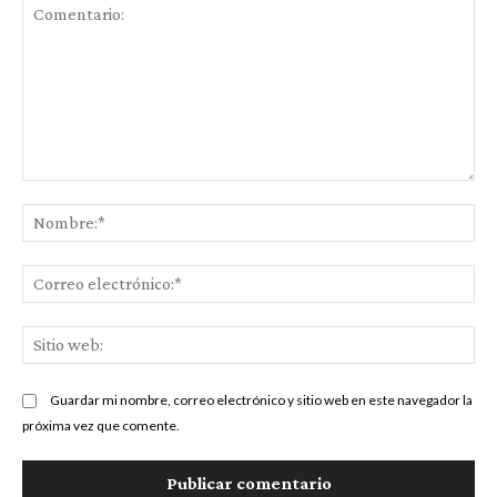
Comentario:
No
Co
ele
Sit
we
Guardar mi nombre, correo electrónico y sitio web en este navegador la
próxima vez que comente.