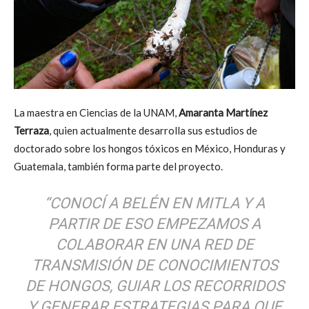
La maestra en Ciencias de la UNAM,
Amaranta Martínez
Terraza
, quien actualmente desarrolla sus estudios de
doctorado sobre los hongos tóxicos en México, Honduras y
Guatemala, también forma parte del proyecto.
“CONOCÍ A BELÉN EN MITLA Y A
PARTIR DE ESO EMPEZAMOS A
COLABORAR EN UNA RED DE
TRANSMISIÓN DE CONOCIMIENTOS
DE HONGOS, GUIAR LOS RECORRIDOS
Y GENERAR ESTRATEGIAS PARA QUE