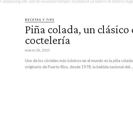
adipisicing elit, sed do eiusmod tempor incididunt ut labore et dolore magn
RECETAS Y TIPS
Piña colada, un clásico 
coctelería
marzo 26, 2023
Uno de los cócteles más icónicos en el mundo es la piña colada
originario de Puerto Rico, desde 1978, la bebida nacional del...