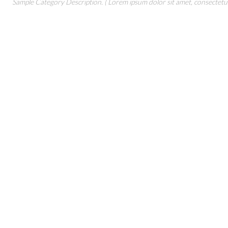
Sample Category Description. ( Lorem ipsum dolor sit amet, consectetur 