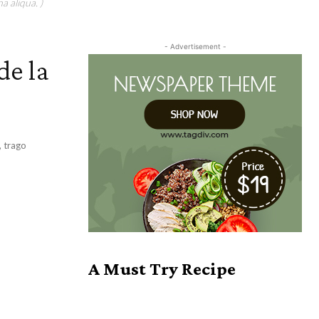
a aliqua. )
- Advertisement -
de la
, trago
A Must Try Recipe