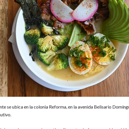
nte se ubica en la colonia Reforma, en la avenida Belisario Domín
utivo.