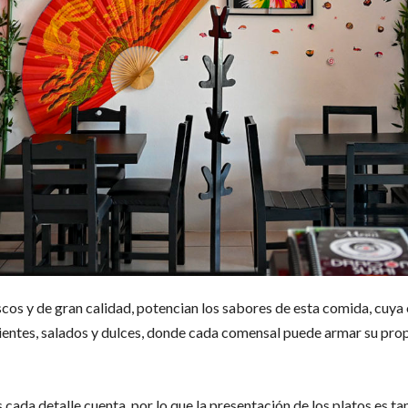
cos y de gran calidad, potencian los sabores de esta comida, cuya 
calientes, salados y dulces, donde cada comensal puede armar su pro
és cada detalle cuenta, por lo que la presentación de los platos es 