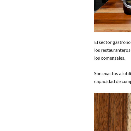
El sector gastron
los restauranteros
los comensales.
Son exactos al util
capacidad de cumpl