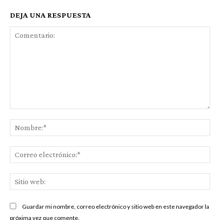
DEJA UNA RESPUESTA
Comentario:
No
Co
ele
Sit
we
Guardar mi nombre, correo electrónico y sitio web en este navegador la
próxima vez que comente.