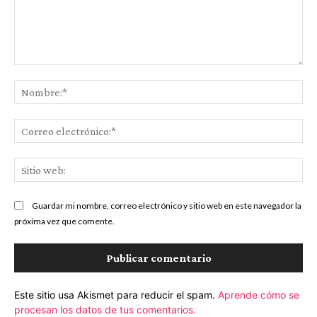
Comentario:
No
Co
ele
Sit
we
Guardar mi nombre, correo electrónico y sitio web en este navegador la
próxima vez que comente.
Este sitio usa Akismet para reducir el spam.
Aprende cómo se
procesan los datos de tus comentarios.