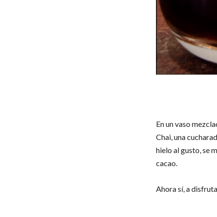
En un vaso mezclad
Chai, una cucharada
hielo al gusto, se 
cacao.
Ahora sí, a disfrut