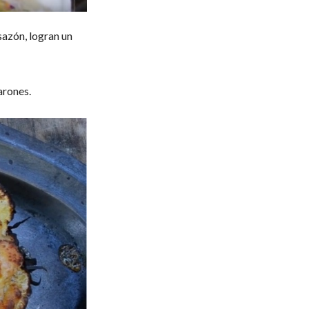
sazón, logran un
arones.