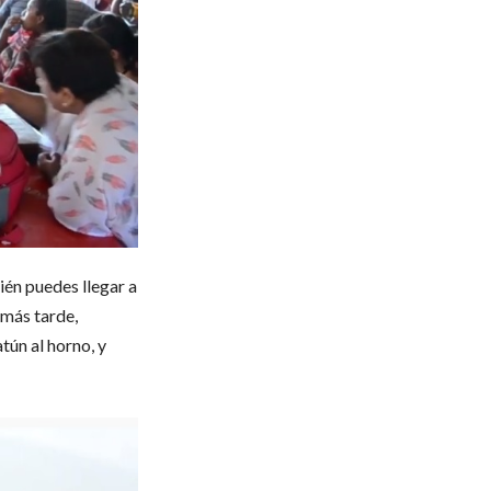
ién puedes llegar a
 más tarde,
atún al horno, y