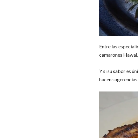
Entre las especiali
camarones Hawai, l
Y si su sabor es ún
hacen sugerencias s