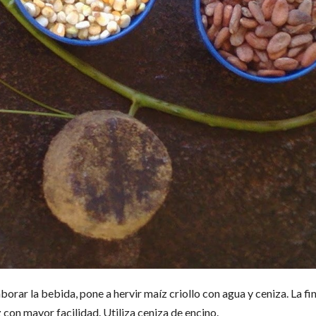
borar la bebida, pone a hervir maíz criollo con agua y ceniza. La f
 con mayor facilidad. Utiliza ceniza de encino.