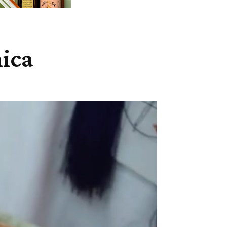
nica
Cuota