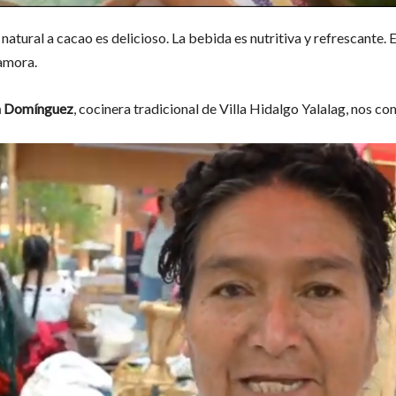
natural a cacao es delicioso. La bebida es nutritiva y refrescante.
amora.
ta Domínguez
, cocinera tradicional de Villa Hidalgo Yalalag, nos co