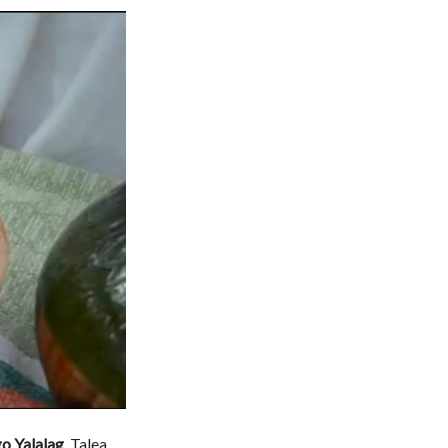
go Yalalag
, Talea