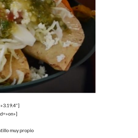
»3.19.4″]
od=»on»]
tillo muy propio