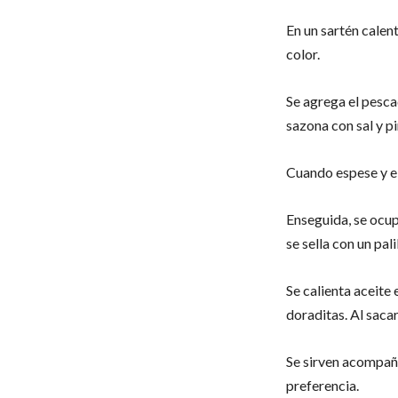
En un sartén calen
color.
Se agrega el pesca
sazona con sal y p
Cuando espese y el
Enseguida, se ocupa
se sella con un palil
Se calienta aceite 
doraditas. Al saca
Se sirven acompaña
preferencia.