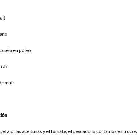
al)
gano
canela en polvo
gusto
 de maíz
ión
 el ajo, las aceitunas y el tomate; el pescado lo cortamos en trozos