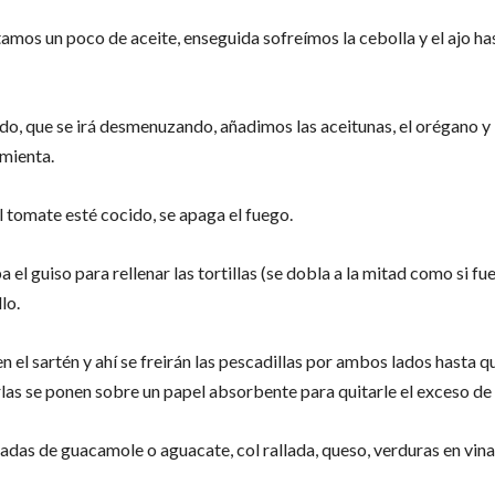
tamos un poco de aceite, enseguida sofreímos la cebolla y el ajo h
do, que se irá desmenuzando, añadimos las aceitunas, el orégano y l
imienta.
 tomate esté cocido, se apaga el fuego.
 el guiso para rellenar las tortillas (se dobla a la mitad como si fu
lo.
en el sartén y ahí se freirán las pescadillas por ambos lados hasta 
rlas se ponen sobre un papel absorbente para quitarle el exceso de
das de guacamole o aguacate, col rallada, queso, verduras en vinag