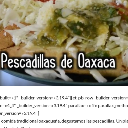
built=»1″ _builder_version=»3.19.4″][et_pb_row _builder_version=
e=»4_4″ _builder_version=»3.19.4″ parallax=»off» parallax_meth
er_version=»3.19.4″]
comida tradicional oaxaqueña, degustamos las pescadillas. Un pla