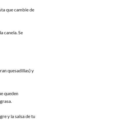
asta que cambie de
a canela. Se
eran quesadillas) y
que queden
 grasa.
re y la salsa de tu