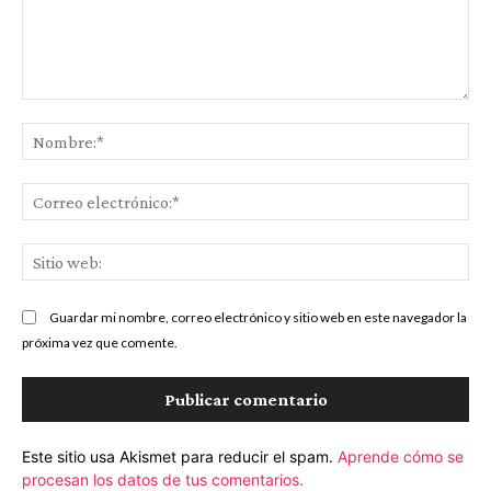
Comentario:
No
Co
ele
Sit
we
Guardar mi nombre, correo electrónico y sitio web en este navegador la
próxima vez que comente.
Este sitio usa Akismet para reducir el spam.
Aprende cómo se
procesan los datos de tus comentarios.