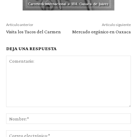
Artículo anterior
Artículo siguiente
Visita los Tacos del Carmen
Mercado orgánico en Oaxaca
DEJA UNA RESPUESTA
Comentario:
No
Co