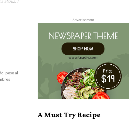
a aliqua. )
- Advertisement -
o, pese al
umbres
A Must Try Recipe