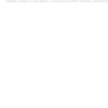
Sample Category Description. ( Lorem ipsum dolor sit amet, consectetur 