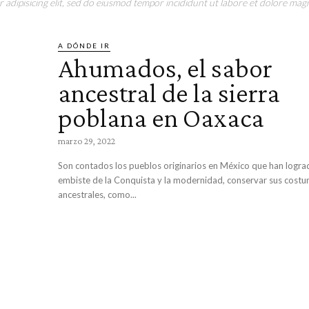
adipisicing elit, sed do eiusmod tempor incididunt ut labore et dolore magn
A DÓNDE IR
Ahumados, el sabor
ancestral de la sierra
poblana en Oaxaca
marzo 29, 2022
Son contados los pueblos originarios en México que han lograd
embiste de la Conquista y la modernidad, conservar sus cost
ancestrales, como...