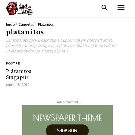
Inicio
Etiquetas
Platanitos
platanitos
Sample Category Description. ( Lorem ipsum dolor sit amet,
consectetur adipisicing elit, sed do eiusmod tempor incididunt
ut labore et dolore magna aliqua. )
POSTRE
Plátanitos
Singapur
enero 15, 2019
- Advertisement -