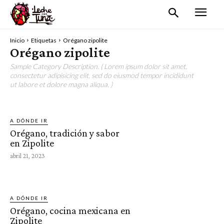
Inicio
Etiquetas
Orégano zipolite
Orégano zipolite
Sample Category Description. ( Lorem ipsum dolor sit amet,
consectetur adipisicing elit, sed do eiusmod tempor incididunt
ut labore et dolore magna aliqua. )
A DÓNDE IR
Orégano, tradición y sabor
en Zipolite
abril 21, 2023
A DÓNDE IR
Orégano, cocina mexicana en
Zipolite