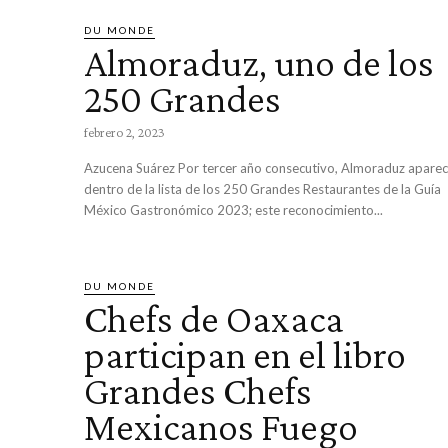
DU MONDE
Almoraduz, uno de los
250 Grandes
febrero 2, 2023
Azucena Suárez Por tercer año consecutivo, Almoraduz aparece
dentro de la lista de los 250 Grandes Restaurantes de la Guía
México Gastronómico 2023; este reconocimiento...
DU MONDE
Chefs de Oaxaca
participan en el libro
Grandes Chefs
Mexicanos Fuego