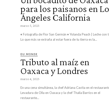
para los paisanos en L
Ángeles California
marzo 5, 2023
♦ Fotografía de Flor San Germán ♦ Yolanda Peach | Leche con tuna
Lo que más se extraña al estar fuera de tu tierra es la...
DU MONDE
Tributo al maíz en
Oaxaca y Londres
marzo 4, 2023
En una cena simultánea, la chef Adriana Cavita en el restaurant
Levadura de Olla en Oaxaca y la chef Thalía Barrios en el
restaurante...