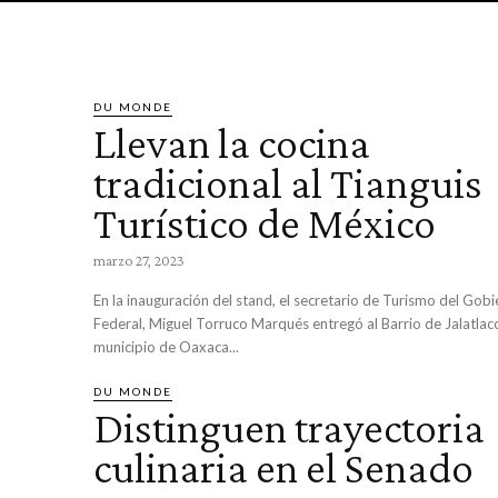
LO ACADÉMICO
SUGERENCIA DEL DÍA
DU MONDE
Llevan la cocina
tradicional al Tianguis
Turístico de México
marzo 27, 2023
En la inauguración del stand, el secretario de Turismo del Gob
Federal, Miguel Torruco Marqués entregó al Barrio de Jalatlac
municipio de Oaxaca...
DU MONDE
Distinguen trayectoria
culinaria en el Senado