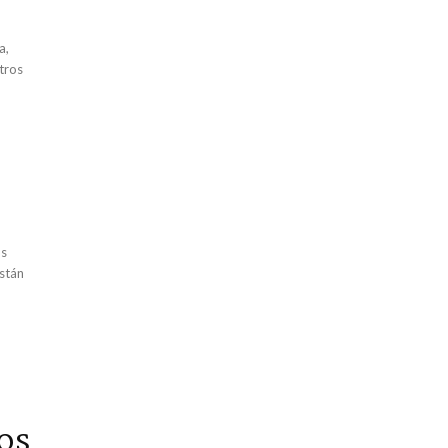
a,
tros
os
están
os