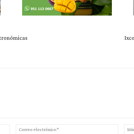
stronómicas
Ixc
Nombre:*
Correo
electrón