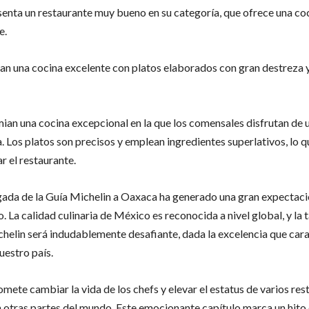
senta un restaurante muy bueno en su categoría, que ofrece una coc
e.
can una cocina excelente con platos elaborados con gran destreza 
mian una cocina excepcional en la que los comensales disfrutan de 
. Los platos son precisos y emplean ingredientes superlativos, lo qu
ar el restaurante.
legada de la Guía Michelin a Oaxaca ha generado una gran expectaci
o. La calidad culinaria de México es reconocida a nivel global, y la 
helin será indudablemente desafiante, dada la excelencia que cara
estro país.
ete cambiar la vida de los chefs y elevar el estatus de varios rest
 otras partes del mundo. Este emocionante capítulo marca un hito e