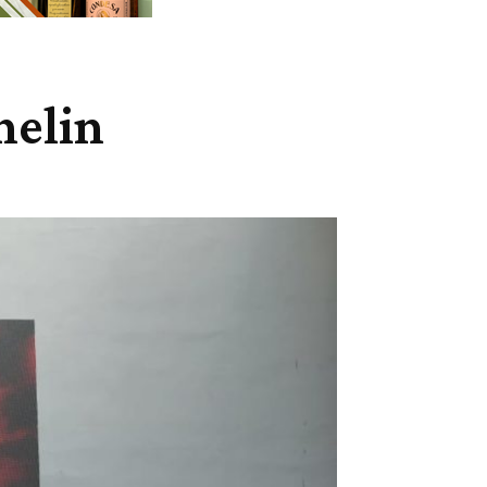
helin
Cuota