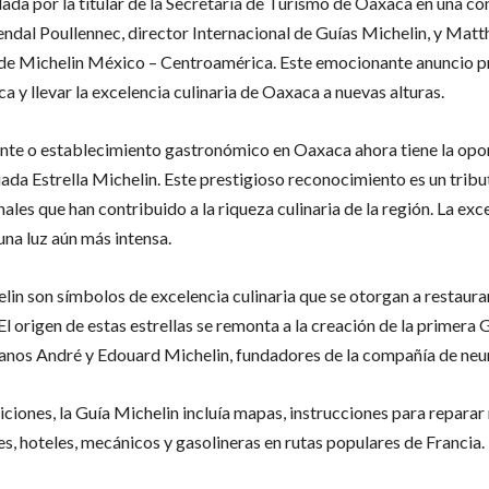
elada por la titular de la Secretaría de Turismo de Oaxaca en una co
ndal Poullennec, director Internacional de Guías Michelin, y Matt
de Michelin México – Centroamérica. Este emocionante anuncio 
ica y llevar la excelencia culinaria de Oaxaca a nuevas alturas.
ante o establecimiento gastronómico en Oaxaca ahora tiene la opo
ada Estrella Michelin. Este prestigioso reconocimiento es un tribut
ales que han contribuido a la riqueza culinaria de la región. La exc
una luz aún más intensa.
elin son símbolos de excelencia culinaria que se otorgan a restaura
El origen de estas estrellas se remonta a la creación de la primera 
anos André y Edouard Michelin, fundadores de la compañía de neu
iciones, la Guía Michelin incluía mapas, instrucciones para repara
es, hoteles, mecánicos y gasolineras en rutas populares de Francia.