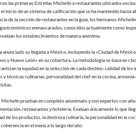
ron las primeras Estrellas Michelin a restaurantes ubicados exclu
el inicio de un sistema de calificación que se ha mantenido hasta 
cia de la sección de restaurantes en la guía, los hermanos Micheli
s gastronómicos enmascarados, conocidos actualmente como inspe
 evalúan los establecimientos de manera anónima.
a anunciado su llegada a México, incluyendo la «Ciudad de México
bos y Nuevo León» en su cobertura. La metodología se basa en cinc
antizan la equidad en la selección de cada destino: calidad de los 
 y técnicas culinarias, personalidad del chef en la cocina, armonía
isitas.
e Michelin prueban en completo anonimato y son expertos con años
mentación, restaurantes y hotelería. Evalúan únicamente lo que llega
ad de los productos, la destreza culinaria, la personalidad en la coci
 coherencia en el menú a lo largo del año.