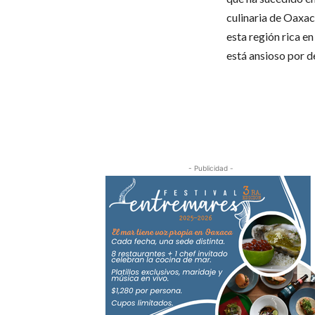
culinaria de Oaxac
esta región rica en
está ansioso por d
- Publicidad -