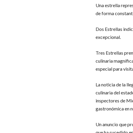
Una estrella repre
de forma constant
Dos Estrellas indi
excepcional.
Tres Estrellas pre
culinaria magnífica
especial para visit
La noticia de la l
culinaria del estad
inspectores de Mic
gastronómica en nu
Un anuncio que prom
que ha sucedido en