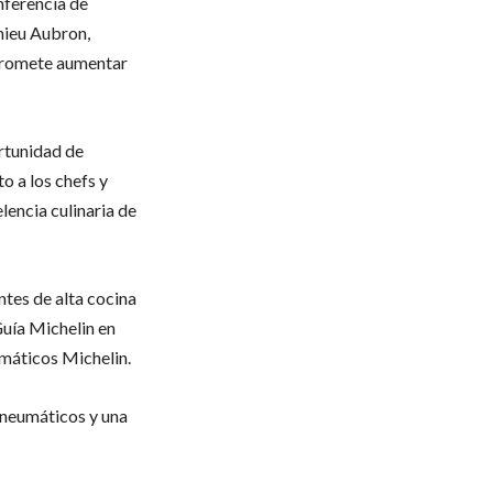
nferencia de
hieu Aubron,
promete aumentar
rtunidad de
o a los chefs y
elencia culinaria de
ntes de alta cocina
Guía Michelin en
máticos Michelin.
r neumáticos y una