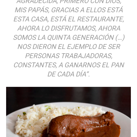
AGRADECIDA, PRIMERO CON DIOS,
MIS PAPÁS, GRACIAS A ELLOS ESTÁ
ESTA CASA, ESTÁ EL RESTAURANTE,
AHORA LO DISFRUTAMOS, AHORA
SOMOS LA QUINTA GENERACIÓN (…)
NOS DIERON EL EJEMPLO DE SER
PERSONAS TRABAJADORAS,
CONSTANTES, A GANARNOS EL PAN
DE CADA DÍA”.