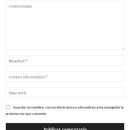
Comentario:
No
Co
ele
Sit
we
Guardar mi nombre, correo electrónico y sitio web en este navegador la
próxima vez que comente.