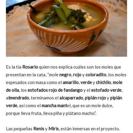
Es la tía
Rosario
quien nos explica cuáles son los moles que
presentan en la cata, “mole
negro
,
rojo
y
coloradito
, los moles
espesados con masa como el
amarillo
,
verde
y
chichilo
,
mole
de olla
, los
estofados rojo de fandango
y el
estofado verde
,
a
lmendrado
, terminamos el
alcaparrado
,
pipián rojo
y
pipián
verde
, así como el
mancha mant
el, que es un mole dulce,
porque lleva fruta, lleva piña y plátano macho”.
Las pequeñas
Renis
y
Miris
, están inmersas en el proyecto.