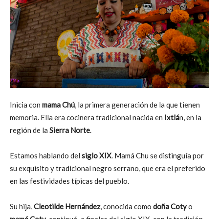
Inicia con
mama Chú
, la primera generación de la que tienen
memoria. Ella era cocinera tradicional nacida en
Ixtlá
n, en la
región de la
Sierra Norte
.
Estamos hablando del
siglo XIX
. Mamá Chu se distinguía por
su exquisito y tradicional negro serrano, que era el preferido
en las festividades típicas del pueblo.
Su hija,
Cleotilde Hernández
, conocida como
doña Coty
o
mamá Coty
, continuó, a finales del siglo XIX, con la tradición