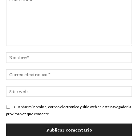
Comentario:
No
Co
ele
Sit
we
Guardar mi nombre, correo electrónico y sitio web en este navegador la
próxima vez que comente.