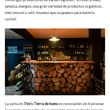
jamaica, mangos, una gran variedad de productos orgánicos,
miel, mezcal y café, insumos que ocupamos para nuestra
cocina”.
La carta en
Tito’s Tierra de humo
es renovación sin traicionar
la esencia, crear sobre lo ya conocido, innovar donde parecía