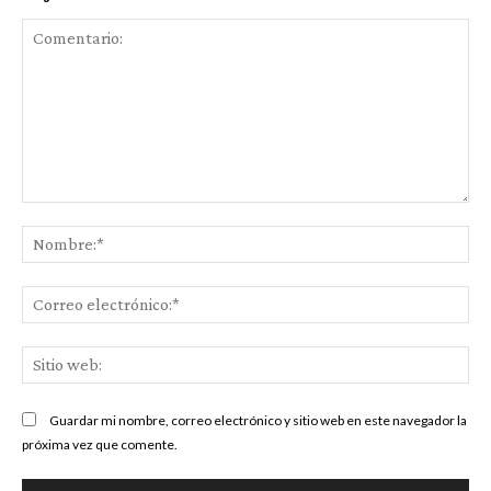
Comentario:
No
Co
ele
Sit
we
Guardar mi nombre, correo electrónico y sitio web en este navegador la
próxima vez que comente.