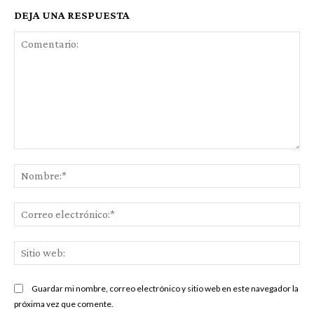
DEJA UNA RESPUESTA
Comentario:
No
Co
ele
Sit
we
Guardar mi nombre, correo electrónico y sitio web en este navegador la
próxima vez que comente.