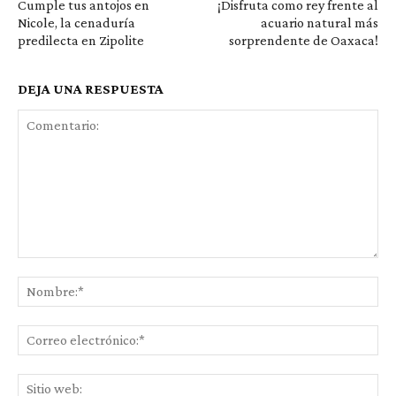
Cumple tus antojos en
¡Disfruta como rey frente al
Nicole, la cenaduría
acuario natural más
predilecta en Zipolite
sorprendente de Oaxaca!
DEJA UNA RESPUESTA
Comentario:
No
Co
ele
Sit