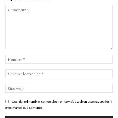
Comentario:
No
Co
ele
Sit
we
Guardar mi nombre, correo electrónico y sitio web en este navegador la
próxima vez que comente.