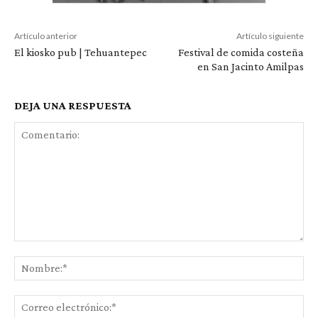
Artículo anterior
Artículo siguiente
El kiosko pub | Tehuantepec
Festival de comida costeña
en San Jacinto Amilpas
DEJA UNA RESPUESTA
Comentario:
No
Co
ele