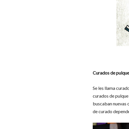
Curados de pulqu
Se les llama curad
curados de pulque
buscaban nuevas op
de curado depende 