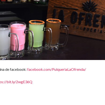
ina de facebook:
facebook.com/PulqueriaLaOfrenda/
ps://bit.ly/2wgE36Q