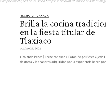
adipisicing elit, sed do eiusmod tempor incididunt ut labore et dolore magn
HECHO EN OAXACA
Brilla la cocina tradicio
en la fiesta titular de
Tlaxiaco
octubre 26, 2022
♦ Yolanda Peach | Leche con tuna ♦ Fotos: Ángel Pérez Ojeda La devoción, la
destreza y los saberes adquiridos por la experiencia hacen posi