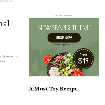
a aliqua. )
- Advertisement -
nal
ble...
A Must Try Recipe