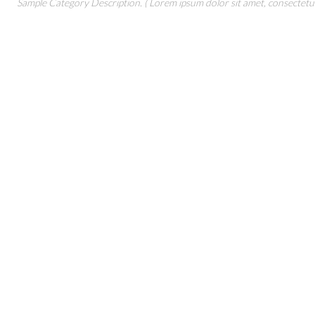
Sample Category Description. ( Lorem ipsum dolor sit amet, consectetur 