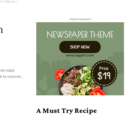
a aliqua. )
- Advertisement -
n
de viajar
 tradicional es conocer...
A Must Try Recipe