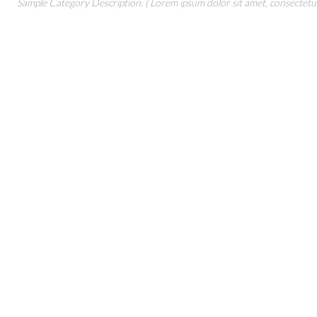
Sample Category Description. ( Lorem ipsum dolor sit amet, consectetur 