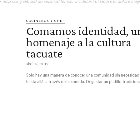
adipisicing elit, sed do eiusmod tempor incididunt ut labore et dolore magn
COCINEROS Y CHEF
Comamos identidad, u
homenaje a la cultura
tacuate
abril 26, 2019
Sólo hay una manera de conocer una comunidad sin necesidad 
hasta allá: a través de la comida. Degustar un platillo