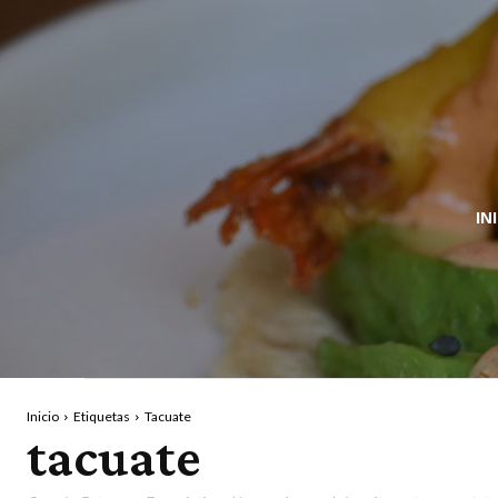
IN
Inicio
Etiquetas
Tacuate
tacuate