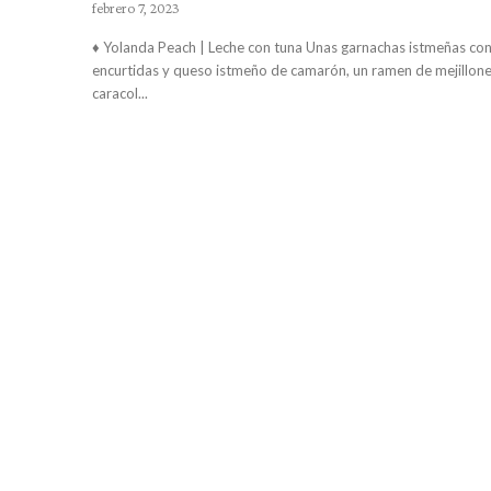
febrero 7, 2023
♦ Yolanda Peach | Leche con tuna Unas garnachas istmeñas con col morada
encurtidas y queso istmeño de camarón, un ramen de mejillone
caracol...