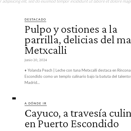
adipisicing elit, sed do eiusmod tempor incididunt ut labore et dolore magn
DESTACADO
Pulpo y ostiones a la
parrilla, delicias del m
Metxcalli
junio 20, 2024
♦ Yolanda Peach | Leche con tuna Metxcalli destaca en Rinconada Puerto
Escondido como un templo culinario bajo la batuta del talent
Madrid...
A DÓNDE IR
Cayuco, a travesía culi
en Puerto Escondido