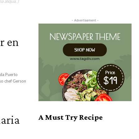
a aliqua. )
- Advertisement -
ar en
oso chef Gerson
naria
A Must Try Recipe