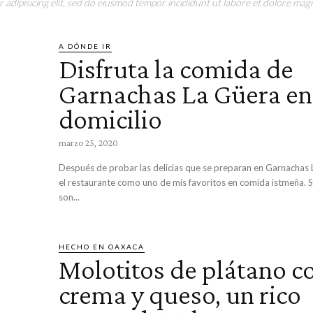
adipisicing elit, sed do eiusmod tempor incididunt ut labore et dolore magn
A DÓNDE IR
Disfruta la comida de
Garnachas La Güera en
domicilio
marzo 25, 2020
Después de probar las delicias que se preparan en Garnachas L
el restaurante como uno de mis favoritos en comida istmeña. 
son...
HECHO EN OAXACA
Molotitos de plátano c
crema y queso, un rico