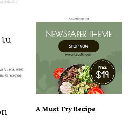
a aliqua. )
- Advertisement -
 tu
a Güera, elegí
Sus garnachas
on
A Must Try Recipe