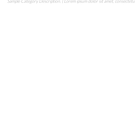
Sample Category Description. ( Lorem ipsum dolor sit amet, consectetur 