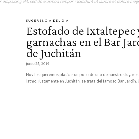
adipisicing elit, sed do eiusmod tempor incididunt ut labore et dolore magn
SUGERENCIA DEL DÍA
Estofado de Ixtaltepec 
garnachas en el Bar Jar
de Juchitán
junio 25, 2019
Hoy les queremos platicar un poco de uno de nuestros lugares 
Istmo, jus