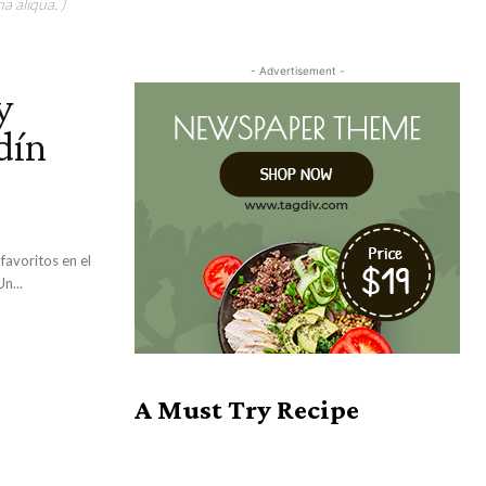
a aliqua. )
- Advertisement -
y
dín
favoritos en el
tamente en Juchitán, se trata del famoso Bar Jardín. Un...
A Must Try Recipe