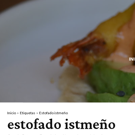
IN
Inicio
Etiquetas
Estofado istmeño
estofado istmeño