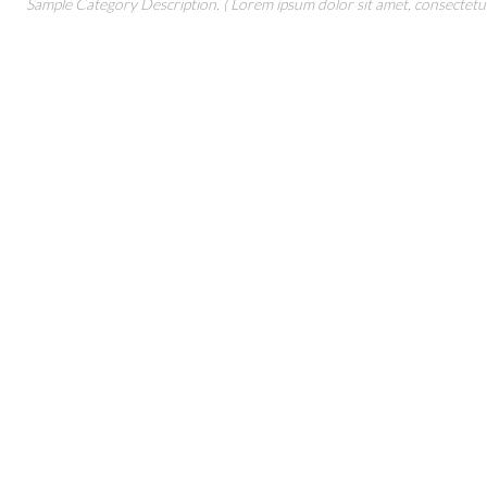
Sample Category Description. ( Lorem ipsum dolor sit amet, consectetur 