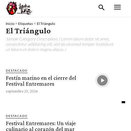
Inicio
Etiquetas
El Triángulo
El Triángulo
Sample Category Description. ( Lorem ipsum dolor sit amet,
consectetur adipisicing elit, sed do eiusmod tempor incididunt
ut labore et dolore magna aliqua. )
DESTACADO
Festín marino en el cierre del
Festival Entremares
septiembre 23, 2024
DESTACADO
Festival Entremares: Un viaje
culinario al corazón del mar