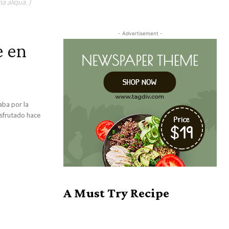
a aliqua. )
- Advertisement -
e en
isfrutado hace
A Must Try Recipe