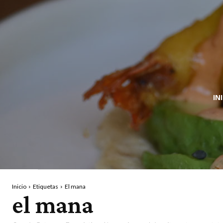
IN
Inicio
Etiquetas
El mana
el mana