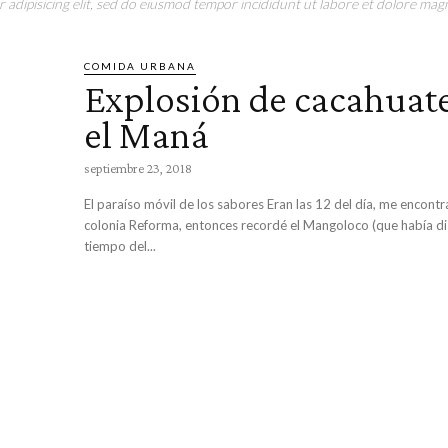
adipisicing elit, sed do eiusmod tempor incididunt ut labore et dolore magn
COMIDA URBANA
Explosión de cacahuat
el Maná
septiembre 23, 2018
El paraíso móvil de los sabores Eran las 12 del día, me encontraba por la
colonia Reforma, entonces recordé el Mangoloco (que había d
tiempo del...