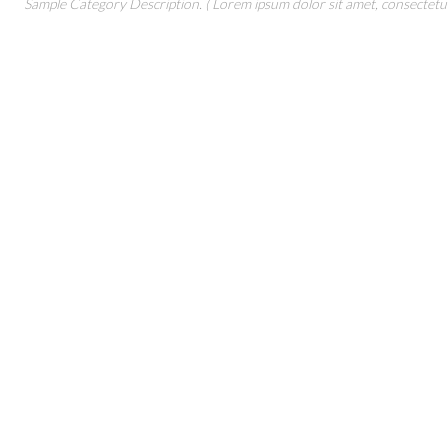
Sample Category Description. ( Lorem ipsum dolor sit amet, consectetur 