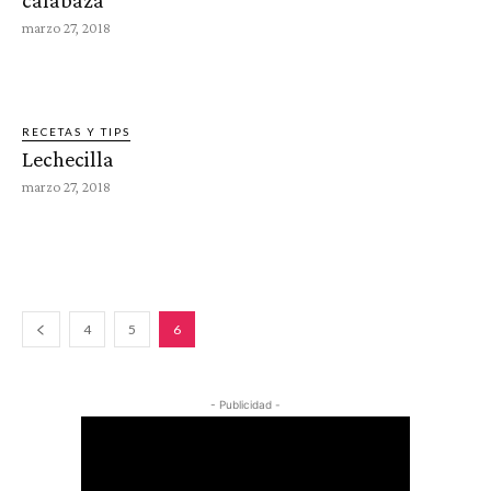
calabaza
marzo 27, 2018
RECETAS Y TIPS
Lechecilla
marzo 27, 2018
4
5
6
- Publicidad -