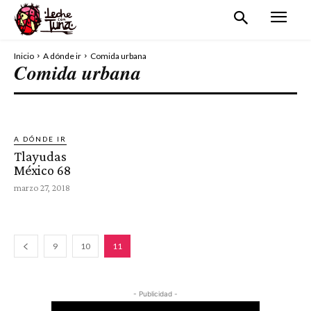
Inicio
A dónde ir
Comida urbana
Comida urbana
RESTAURANT Y CAFETERÍAS
VIDA NOCTURNA
A DÓNDE IR
Tlayudas
México 68
marzo 27, 2018
9
10
11
- Publicidad -