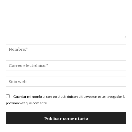
Comentario:
No
Co
ele
Sit
we
Guardar mi nombre, correo electrónico y sitio web en este navegador la
próxima vez que comente.