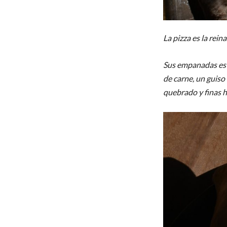
La pizza es la rei
Sus empanadas esti
de carne, un guiso 
quebrado y finas h