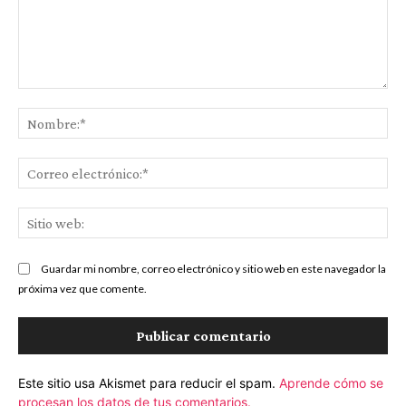
Comentario:
No
Co
ele
Sit
we
Guardar mi nombre, correo electrónico y sitio web en este navegador la
próxima vez que comente.
Este sitio usa Akismet para reducir el spam.
Aprende cómo se
procesan los datos de tus comentarios.