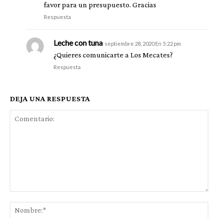
favor para un presupuesto. Gracias
Respuesta
Leche con tuna
septiembre 28, 2020 En 5:22 pm
¿Quieres comunicarte a Los Mecates?
Respuesta
DEJA UNA RESPUESTA
Comentario:
No