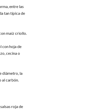
orma, entre las
a tan típica de
con maíz criollo.
l con hoja de
zo, cecina o
e diámetro, la
 al carbón.
salsas roja de