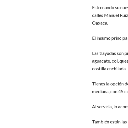
Estrenando su nuev
calles Manuel Ruiz
Oaxaca.
El insumo principal
Las tlayudas son p
aguacate, col, que
costilla enchilada.
Tienes la opción d
mediana, con 45 ce
Al servirla, lo ac
También están las 