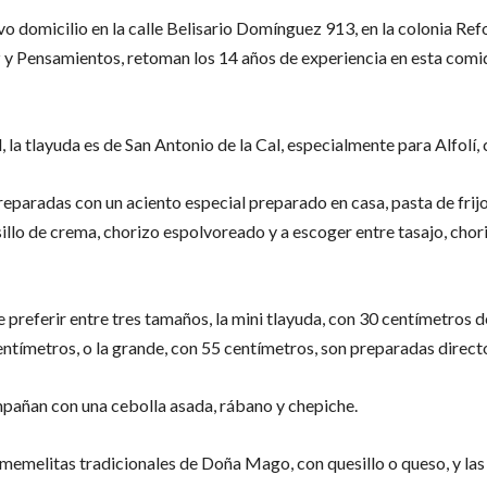
o domicilio en la calle Belisario Domínguez 913, en la colonia Ref
 y Pensamientos, retoman los 14 años de experiencia en esta comid
, la tlayuda es de San Antonio de la Cal, especialmente para Alfolí, 
reparadas con un aciento especial preparado en casa, pasta de frijo
sillo de crema, chorizo espolvoreado y a escoger entre tasajo, chori
e preferir entre tres tamaños, la mini tlayuda, con 30 centímetros d
ntímetros, o la grande, con 55 centímetros, son preparadas directo
ompañan con una cebolla asada, rábano y chepiche.
memelitas tradicionales de Doña Mago, con quesillo o queso, y las 