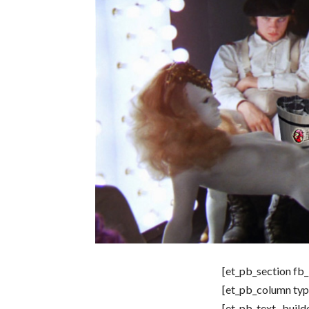
[et_pb_section fb_
[et_pb_column typ
[et_pb_text _build