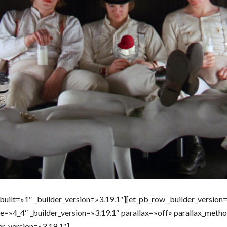
built=»1″ _builder_version=»3.19.1″][et_pb_row _builder_version=
e=»4_4″ _builder_version=»3.19.1″ parallax=»off» parallax_meth
er_version=»3.19.1″]