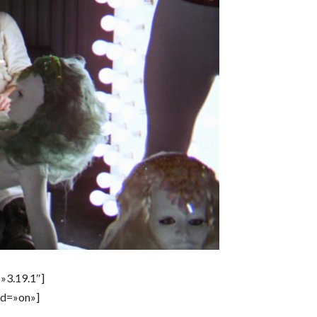
»3.19.1″]
od=»on»]