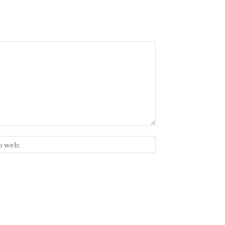
Sitio
ico:*
web: