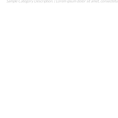
Sample Category Description. ( Lorem ipsum dolor sit amet, consectetur 