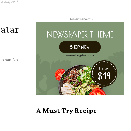
a aliqua. )
- Advertisement -
catar
ho pan. No
A Must Try Recipe