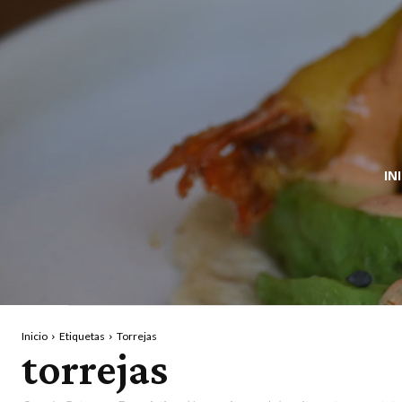
IN
Inicio
Etiquetas
Torrejas
torrejas