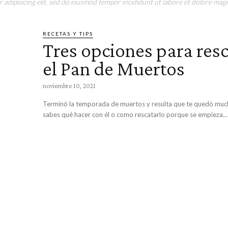
adipisicing elit, sed do eiusmod tempor incididunt ut labore et dolore magn
RECETAS Y TIPS
Tres opciones para res
el Pan de Muertos
noviembre 10, 2021
Terminó la temporada de muertos y resulta que te quedó muc
sabes qué hacer con él o como rescatarlo porque se empieza...