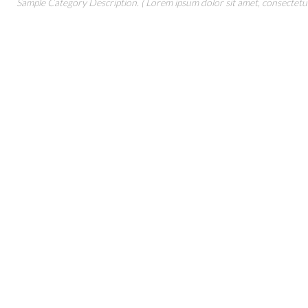
Sample Category Description. ( Lorem ipsum dolor sit amet, consectetur 