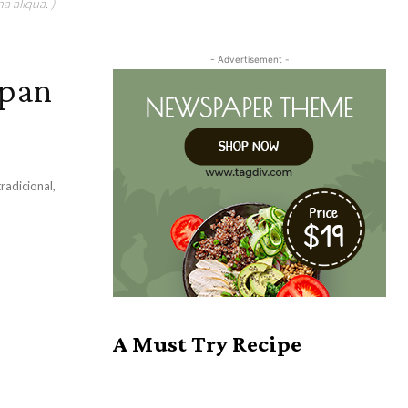
a aliqua. )
- Advertisement -
 pan
A Must Try Recipe