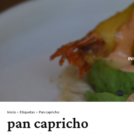
IN
Inicio
Etiquetas
Pan capricho
pan capricho