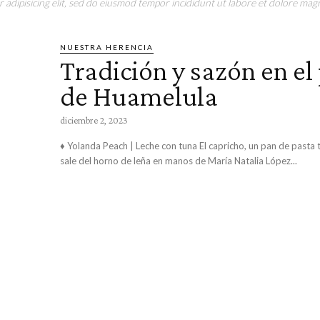
adipisicing elit, sed do eiusmod tempor incididunt ut labore et dolore magn
NUESTRA HERENCIA
Tradición y sazón en el
de Huamelula
diciembre 2, 2023
♦ Yolanda Peach | Leche con tuna El capricho, un pan de pasta tradicional,
sale del horno de leña en manos de María Natalia López...