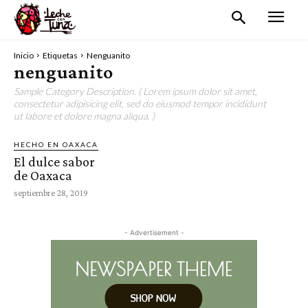
Inicio
Etiquetas
Nenguanito
nenguanito
Sample Category Description. ( Lorem ipsum dolor sit amet,
consectetur adipisicing elit, sed do eiusmod tempor incididunt
ut labore et dolore magna aliqua. )
HECHO EN OAXACA
El dulce sabor
de Oaxaca
septiembre 28, 2019
- Advertisement -