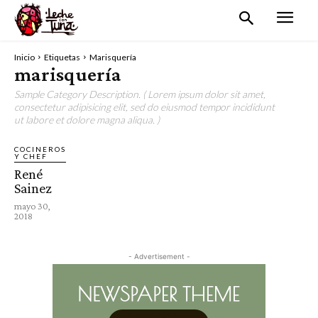
Inicio
Etiquetas
Marisquería
marisquería
Sample Category Description. ( Lorem ipsum dolor sit amet,
consectetur adipisicing elit, sed do eiusmod tempor incididunt
ut labore et dolore magna aliqua. )
COCINEROS
Y CHEF
René
Sainez
mayo 30,
2018
- Advertisement -