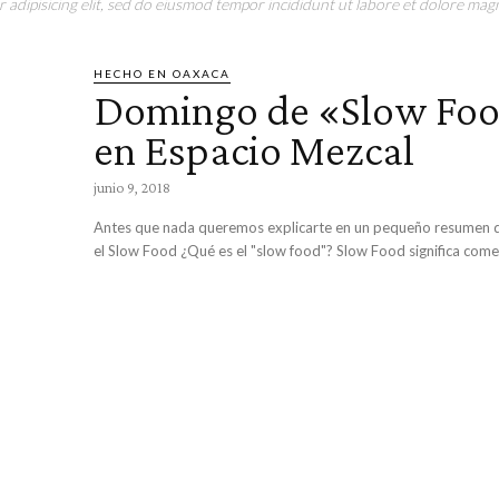
adipisicing elit, sed do eiusmod tempor incididunt ut labore et dolore magn
HECHO EN OAXACA
Domingo de «Slow Fo
en Espacio Mezcal
junio 9, 2018
Antes que nada queremos explicarte en un pequeño resumen d
el Slow Food ¿Qué es el "slow food"? Slow Food significa comer