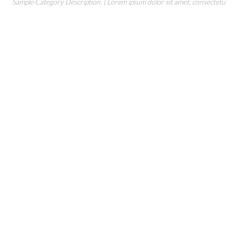
Sample Category Description. ( Lorem ipsum dolor sit amet, consectetur 