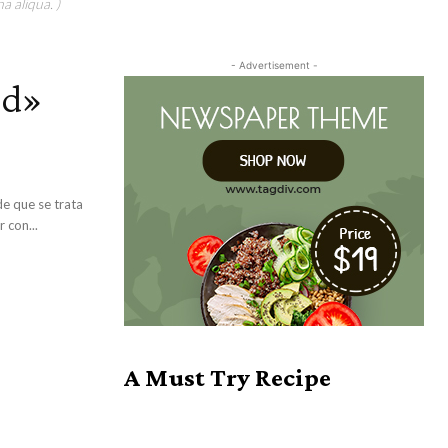
a aliqua. )
- Advertisement -
od»
e que se trata
 con...
A Must Try Recipe