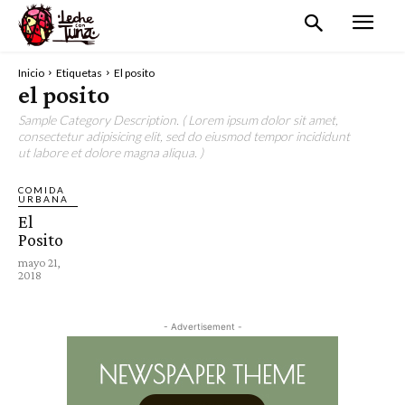
Inicio
Etiquetas
El posito
el posito
Sample Category Description. ( Lorem ipsum dolor sit amet,
consectetur adipisicing elit, sed do eiusmod tempor incididunt
ut labore et dolore magna aliqua. )
COMIDA
URBANA
El
Posito
mayo 21,
2018
- Advertisement -